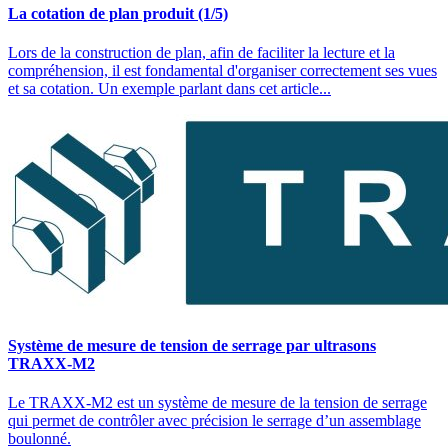
La cotation de plan produit (1/5)
Lors de la construction de plan, afin de faciliter la lecture et la
compréhension, il est fondamental d'organiser correctement ses vues
et sa cotation. Un exemple parlant dans cet article...
Système de mesure de tension de serrage par ultrasons
TRAXX-M2
Le TRAXX-M2 est un système de mesure de la tension de serrage
qui permet de contrôler avec précision le serrage d’un assemblage
boulonné.