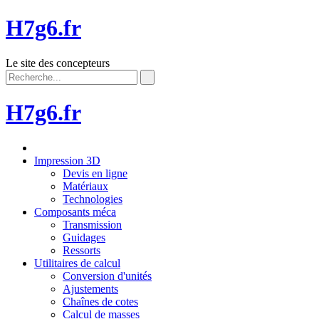
H7g6.fr
Le site des concepteurs
H7g6.fr
Impression 3D
Devis en ligne
Matériaux
Technologies
Composants méca
Transmission
Guidages
Ressorts
Utilitaires de calcul
Conversion d'unités
Ajustements
Chaînes de cotes
Calcul de masses