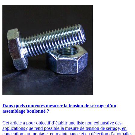
Dans quels contextes mesurer la tension de serrage d’un
assemblage boulonné ?
Cet article a pour objectif d’établir une liste non exhaustive des
applications que rend possible la mesure de tension de serrage, en
conception, au montage, en maintenance et en détection d’anomalies