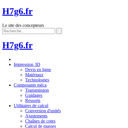
H7g6.fr
Le site des concepteurs
H7g6.fr
Impression 3D
Devis en ligne
Matériaux
Technologies
Composants méca
Transmission
Guidages
Ressorts
Utilitaires de calcul
Conversion d'unités
Ajustements
Chaînes de cotes
Calcul de masses