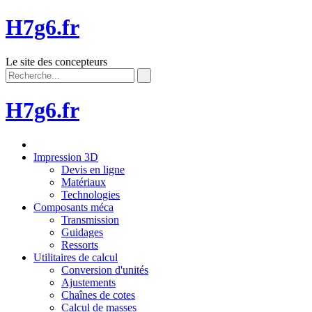
H7g6.fr
Le site des concepteurs
H7g6.fr
Impression 3D
Devis en ligne
Matériaux
Technologies
Composants méca
Transmission
Guidages
Ressorts
Utilitaires de calcul
Conversion d'unités
Ajustements
Chaînes de cotes
Calcul de masses