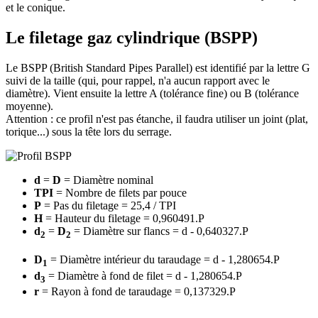
et le conique.
Le filetage gaz cylindrique (BSPP)
Le BSPP (British Standard Pipes Parallel) est identifié par la lettre G
suivi de la taille (qui, pour rappel, n'a aucun rapport avec le
diamètre). Vient ensuite la lettre A (tolérance fine) ou B (tolérance
moyenne).
Attention : ce profil n'est pas étanche, il faudra utiliser un joint (plat,
torique...) sous la tête lors du serrage.
d
=
D
= Diamètre nominal
TPI
= Nombre de filets par pouce
P
= Pas du filetage = 25,4 / TPI
H
= Hauteur du filetage = 0,960491.P
d
=
D
= Diamètre sur flancs = d - 0,640327.P
2
2
D
= Diamètre intérieur du taraudage = d - 1,280654.P
1
d
= Diamètre à fond de filet = d - 1,280654.P
3
r
= Rayon à fond de taraudage = 0,137329.P