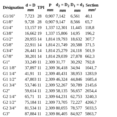
d
= D
D
= d
d = D
P
Section
2
2
1
3
Désignation
TPI
mm
mm
mm²
mm
mm
G1/16"
7,723
28
0,907
7,142
6,561
40,1
G1/8"
9,728
28
0,907
9,147
8,566
65,7
G1/4"
13,157
19
1,337
12,301
11,445
118,8
G3/8"
16,662
19
1,337
15,806
14,95
196,2
G1/2"
20,955
14
1,814
19,793
18,632
307,7
G5/8"
22,911
14
1,814
21,749
20,588
371,5
G3/4"
26,441
14
1,814
25,279
24,118
501,9
G7/8"
30,201
14
1,814
29,039
27,878
662,3
G1"
33,249
11
2,309
31,77
30,292
792,8
G1 1/8"
37,897
11
2,309
36,418
34,94
1041,7
G1 1/4"
41,91
11
2,309
40,431
38,953
1283,9
G1 1/2"
47,803
11
2,309
46,324
44,846
1685,4
G1 3/4"
53,746
11
2,309
52,267
50,789
2145,6
G2"
59,614
11
2,309
58,135
56,657
2654,4
G2 1/4"
65,71
11
2,309
64,231
62,753
3240,3
G2 1/2"
75,184
11
2,309
73,705
72,227
4266,7
G2 3/4"
81,534
11
2,309
80,055
78,577
5033,5
G3"
87,884
11
2,309
86,405
84,927
5863,7