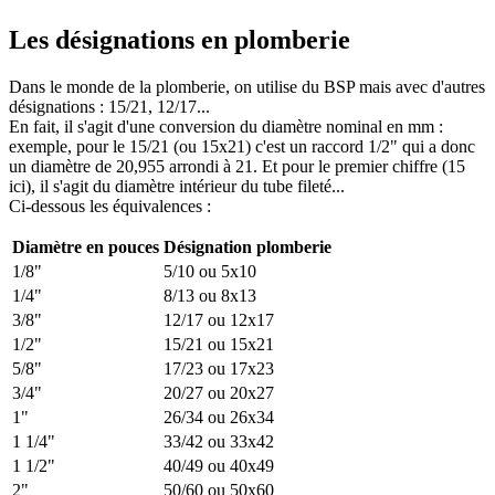
Les désignations en plomberie
Dans le monde de la plomberie, on utilise du BSP mais avec d'autres
désignations : 15/21, 12/17...
En fait, il s'agit d'une conversion du diamètre nominal en mm :
exemple, pour le 15/21 (ou 15x21) c'est un raccord 1/2" qui a donc
un diamètre de 20,955 arrondi à 21. Et pour le premier chiffre (15
ici), il s'agit du diamètre intérieur du tube fileté...
Ci-dessous les équivalences :
Diamètre en pouces
Désignation plomberie
1/8"
5/10 ou 5x10
1/4"
8/13 ou 8x13
3/8"
12/17 ou 12x17
1/2"
15/21 ou 15x21
5/8"
17/23 ou 17x23
3/4"
20/27 ou 20x27
1"
26/34 ou 26x34
1 1/4"
33/42 ou 33x42
1 1/2"
40/49 ou 40x49
2"
50/60 ou 50x60