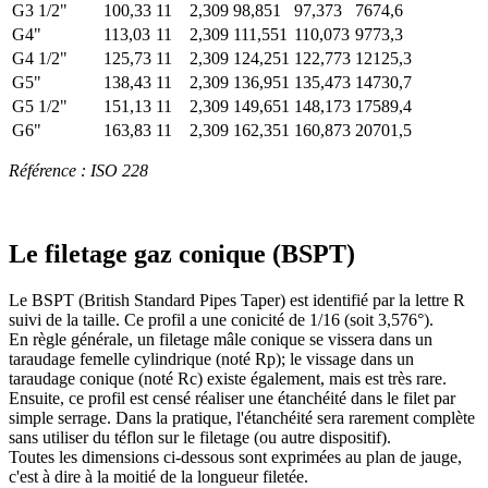
G3 1/2"
100,33
11
2,309
98,851
97,373
7674,6
G4"
113,03
11
2,309
111,551
110,073
9773,3
G4 1/2"
125,73
11
2,309
124,251
122,773
12125,3
G5"
138,43
11
2,309
136,951
135,473
14730,7
G5 1/2"
151,13
11
2,309
149,651
148,173
17589,4
G6"
163,83
11
2,309
162,351
160,873
20701,5
Référence : ISO 228
Le filetage gaz conique (BSPT)
Le BSPT (British Standard Pipes Taper) est identifié par la lettre R
suivi de la taille. Ce profil a une conicité de 1/16 (soit 3,576°).
En règle générale, un filetage mâle conique se vissera dans un
taraudage femelle cylindrique (noté Rp); le vissage dans un
taraudage conique (noté Rc) existe également, mais est très rare.
Ensuite, ce profil est censé réaliser une étanchéité dans le filet par
simple serrage. Dans la pratique, l'étanchéité sera rarement complète
sans utiliser du téflon sur le filetage (ou autre dispositif).
Toutes les dimensions ci-dessous sont exprimées au plan de jauge,
c'est à dire à la moitié de la longueur filetée.