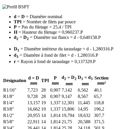
d
=
D
= Diamètre nominal
TPI
= Nombre de filets par pouce
P
= Pas du filetage = 25,4 / TPI
H
= Hauteur du filetage = 0,960237.P
d
=
D
= Diamètre sur flancs = d - 0,640158.P
2
2
D
= Diamètre intérieur du taraudage = d - 1,280316.P
1
d
= Diamètre à fond de filet = d - 1,280316.P
3
r
= Rayon à fond de taraudage = 0,137329.P
d
= D
D
= d
d = D
P
Section
2
2
1
3
Désignation
TPI
mm
mm
mm²
mm
mm
R1/16"
7,723
28
0,907
7,142
6,562
40,1
R1/8"
9,728
28
0,907
9,147
8,567
65,7
R1/4"
13,157
19
1,337
12,301
11,445
118,8
R3/8"
16,662
19
1,337
15,806
14,95
196,2
R1/2"
20,955
14
1,814
19,794
18,632
307,7
R5/8"
22,911
14
1,814
21,75
20,588
371,5
R3/4"
26,441
14
1,814
25,28
24,118
501,9