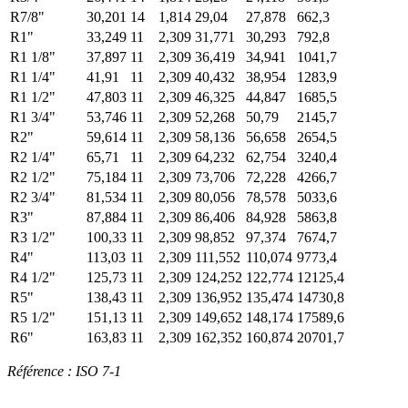
R7/8"
30,201
14
1,814
29,04
27,878
662,3
R1"
33,249
11
2,309
31,771
30,293
792,8
R1 1/8"
37,897
11
2,309
36,419
34,941
1041,7
R1 1/4"
41,91
11
2,309
40,432
38,954
1283,9
R1 1/2"
47,803
11
2,309
46,325
44,847
1685,5
R1 3/4"
53,746
11
2,309
52,268
50,79
2145,7
R2"
59,614
11
2,309
58,136
56,658
2654,5
R2 1/4"
65,71
11
2,309
64,232
62,754
3240,4
R2 1/2"
75,184
11
2,309
73,706
72,228
4266,7
R2 3/4"
81,534
11
2,309
80,056
78,578
5033,6
R3"
87,884
11
2,309
86,406
84,928
5863,8
R3 1/2"
100,33
11
2,309
98,852
97,374
7674,7
R4"
113,03
11
2,309
111,552
110,074
9773,4
R4 1/2"
125,73
11
2,309
124,252
122,774
12125,4
R5"
138,43
11
2,309
136,952
135,474
14730,8
R5 1/2"
151,13
11
2,309
149,652
148,174
17589,6
R6"
163,83
11
2,309
162,352
160,874
20701,7
Référence : ISO 7-1