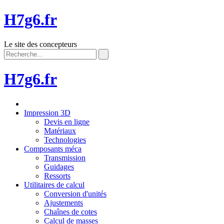
H7g6.fr
Le site des concepteurs
H7g6.fr
Impression 3D
Devis en ligne
Matériaux
Technologies
Composants méca
Transmission
Guidages
Ressorts
Utilitaires de calcul
Conversion d'unités
Ajustements
Chaînes de cotes
Calcul de masses