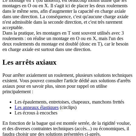
Le montage en T (ou tandem), est beaucoup moins utilisé que les
montages en O ou en X. Il s'agit ici de placer les deux roulements
dans le même sens, afin d'augmenter la capacité en charge axiale
dans une direction. La conséquence, c'est qu'aucune charge axiale
n'est admissible dans la seconde direction, et c'est très rarement
acceptable.
Dans la pratique, les montages en T sont souvent utilisés avec 3
roulements : on réalise un montage en O ou en X, mais l'un des
deux roulements du montage est doublé (donc en T), car le besoin
en charge axiale est surtout dans une direction.
Les arrêts axiaux
Pour arrêter axialement un roulement, plusieurs solutions techniques
existent. Vous pouvez consulter
l'article dédié aux solutions d'arrêts
axiaux
pour en savoir plus, sinon pour rappel on utilise
principalement :
Les épaulements, entretoises, chapeaux, manchons frettés
Les anneaux élastiques
(circlips)
Les écrous à encoches
En fonction de la bague qui est montée serrée, de la rigidité voulue,
et des diverses contraintes techniques (accès...) ou économiques, il
faudra choisir une des solutions présentées ci-après.