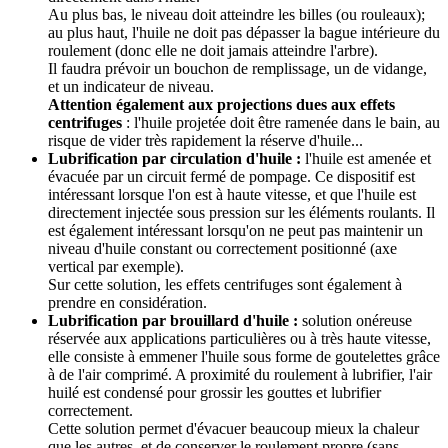
Au plus bas, le niveau doit atteindre les billes (ou rouleaux);
au plus haut, l'huile ne doit pas dépasser la bague intérieure du
roulement (donc elle ne doit jamais atteindre l'arbre).
Il faudra prévoir un bouchon de remplissage, un de vidange,
et un indicateur de niveau.
Attention également aux projections dues aux effets
centrifuges
: l'huile projetée doit être ramenée dans le bain, au
risque de vider très rapidement la réserve d'huile...
Lubrification par circulation d'huile :
l'huile est amenée et
évacuée par un circuit fermé de pompage. Ce dispositif est
intéressant lorsque l'on est à haute vitesse, et que l'huile est
directement injectée sous pression sur les éléments roulants. Il
est également intéressant lorsqu'on ne peut pas maintenir un
niveau d'huile constant ou correctement positionné (axe
vertical par exemple).
Sur cette solution, les effets centrifuges sont également à
prendre en considération.
Lubrification par brouillard d'huile :
solution onéreuse
réservée aux applications particulières ou à très haute vitesse,
elle consiste à emmener l'huile sous forme de goutelettes grâce
à de l'air comprimé. A proximité du roulement à lubrifier, l'air
huilé est condensé pour grossir les gouttes et lubrifier
correctement.
Cette solution permet d'évacuer beaucoup mieux la chaleur
que les autres, et de conserver le roulement propre (sans