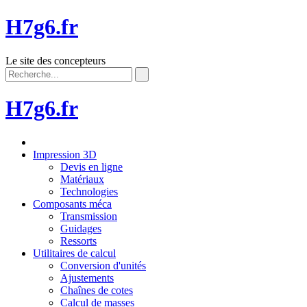
H7g6.fr
Le site des concepteurs
H7g6.fr
Impression 3D
Devis en ligne
Matériaux
Technologies
Composants méca
Transmission
Guidages
Ressorts
Utilitaires de calcul
Conversion d'unités
Ajustements
Chaînes de cotes
Calcul de masses