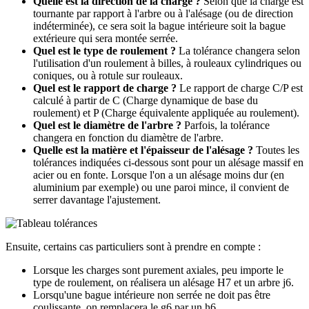
Quelle est la direction de la charge ?
Selon que la charge est
tournante par rapport à l'arbre ou à l'alésage (ou de direction
indéterminée), ce sera soit la bague intérieure soit la bague
extérieure qui sera montée serrée.
Quel est le type de roulement ?
La tolérance changera selon
l'utilisation d'un roulement à billes, à rouleaux cylindriques ou
coniques, ou à rotule sur rouleaux.
Quel est le rapport de charge ?
Le rapport de charge C/P est
calculé à partir de C (Charge dynamique de base du
roulement) et P (Charge équivalente appliquée au roulement).
Quel est le diamètre de l'arbre ?
Parfois, la tolérance
changera en fonction du diamètre de l'arbre.
Quelle est la matière et l'épaisseur de l'alésage ?
Toutes les
tolérances indiquées ci-dessous sont pour un alésage massif en
acier ou en fonte. Lorsque l'on a un alésage moins dur (en
aluminium par exemple) ou une paroi mince, il convient de
serrer davantage l'ajustement.
Ensuite, certains cas particuliers sont à prendre en compte :
Lorsque les charges sont purement axiales, peu importe le
type de roulement, on réalisera un alésage H7 et un arbre j6.
Lorsqu'une bague intérieure non serrée ne doit pas être
coulissante, on remplacera le g6 par un h6.