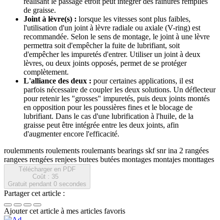
réalisant le passage étroit peut intégrer des rainures remplies
de graisse.
Joint à lèvre(s) :
lorsque les vitesses sont plus faibles,
l'utilisation d'un joint à lèvre radiale ou axiale (V-ring) est
recommandée. Selon le sens de montage, le joint à une lèvre
permettra soit d'empêcher la fuite de lubrifiant, soit
d'empêcher les impuretés d'entrer. Utiliser un joint à deux
lèvres, ou deux joints opposés, permet de se protéger
complètement.
L'alliance des deux :
pour certaines applications, il est
parfois nécessaire de coupler les deux solutions. Un déflecteur
pour retenir les "grosses" impuretés, puis deux joints montés
en opposition pour les poussières fines et le blocage de
lubrifiant. Dans le cas d'une lubrification à l'huile, de la
graisse peut être intégrée entre les deux joints, afin
d'augmenter encore l'efficacité.
roulemments roulements roulemants bearings skf snr ina 2 rangées
rangees rengées renjees butees butées montages montajes monttages
Télécharger en PDF
Coût : 35
Gratuit pendant
0
secondes
Partager cet article :
Ajouter cet article à mes articles favoris