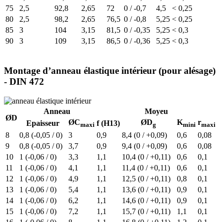
75
2,5
92,8
2,65
72
0 / -0,7
4,5
< 0,25
80
2,5
98,2
2,65
76,5
0 / -0,8
5,25
< 0,25
85
3
104
3,15
81,5
0 / -0,35
5,25
< 0,3
90
3
109
3,15
86,5
0 / -0,36
5,25
< 0,3
Montage d’anneau élastique intérieur (pour alésage)
- DIN 472
Anneau
Moyeu
ØD
ØC
ØD
K
r
Epaisseur
f (H13)
maxi
g
mini
maxi
8
0,8 (-0,05 / 0)
3
0,9
8,4 (0 / +0,09)
0,6
0,08
9
0,8 (-0,05 / 0)
3,7
0,9
9,4 (0 / +0,09)
0,6
0,08
10
1 (-0,06 / 0)
3,3
1,1
10,4 (0 / +0,11)
0,6
0,1
11
1 (-0,06 / 0)
4,1
1,1
11,4 (0 / +0,11)
0,6
0,1
12
1 (-0,06 / 0)
4,9
1,1
12,5 (0 / +0,11)
0,8
0,1
13
1 (-0,06 / 0)
5,4
1,1
13,6 (0 / +0,11)
0,9
0,1
14
1 (-0,06 / 0)
6,2
1,1
14,6 (0 / +0,11)
0,9
0,1
15
1 (-0,06 / 0)
7,2
1,1
15,7 (0 / +0,11)
1,1
0,1