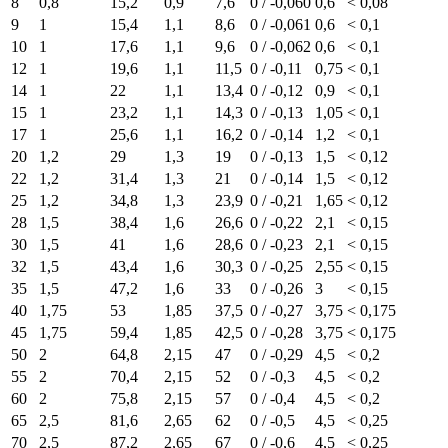
8
0,8
15,2
0,9
7,6
0 / -0,060
0,6
< 0,08
9
1
15,4
1,1
8,6
0 / -0,061
0,6
< 0,1
10
1
17,6
1,1
9,6
0 / -0,062
0,6
< 0,1
12
1
19,6
1,1
11,5
0 / -0,11
0,75
< 0,1
14
1
22
1,1
13,4
0 / -0,12
0,9
< 0,1
15
1
23,2
1,1
14,3
0 / -0,13
1,05
< 0,1
17
1
25,6
1,1
16,2
0 / -0,14
1,2
< 0,1
20
1,2
29
1,3
19
0 / -0,13
1,5
< 0,12
22
1,2
31,4
1,3
21
0 / -0,14
1,5
< 0,12
25
1,2
34,8
1,3
23,9
0 / -0,21
1,65
< 0,12
28
1,5
38,4
1,6
26,6
0 / -0,22
2,1
< 0,15
30
1,5
41
1,6
28,6
0 / -0,23
2,1
< 0,15
32
1,5
43,4
1,6
30,3
0 / -0,25
2,55
< 0,15
35
1,5
47,2
1,6
33
0 / -0,26
3
< 0,15
40
1,75
53
1,85
37,5
0 / -0,27
3,75
< 0,175
45
1,75
59,4
1,85
42,5
0 / -0,28
3,75
< 0,175
50
2
64,8
2,15
47
0 / -0,29
4,5
< 0,2
55
2
70,4
2,15
52
0 / -0,3
4,5
< 0,2
60
2
75,8
2,15
57
0 / -0,4
4,5
< 0,2
65
2,5
81,6
2,65
62
0 / -0,5
4,5
< 0,25
70
2,5
87,2
2,65
67
0 / -0,6
4,5
< 0,25