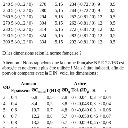
240
5 (-0,12 / 0)
270
5,15
234 (-0,72 / 0)
9
0,5
250
5 (-0,12 / 0)
280
5,15
244 (-0,72 / 0)
9
0,5
260
5 (-0,12 / 0)
294
5,15
252 (-0,81 / 0)
12
0,5
270
5 (-0,12 / 0)
304
5,15
262 (-0,81 / 0)
12
0,5
280
5 (-0,12 / 0)
314
5,15
272 (-0,81 / 0)
12
0,5
290
5 (-0,12 / 0)
324
5,15
282 (-0,81 / 0)
12
0,5
300
5 (-0,12 / 0)
334
5,15
292 (-0,81 / 0)
12
0,5
Et les dimensions selon la norme française ?
Attention ! Nous rappelons que la norme française NF E 22-163 est
abrogée et ne devrait plus être utilisée ! Mais à titre indicatif, afin de
pouvoir comparer avec la DIN, voici les dimensions :
Anneau
Arbre
ØD
ØC
ØD
Tol. ØD
Epaisseur
f (H13)
K
r
mini
g
g
3
0,4
6,8
0,5
2,8
0 / -0,04
0,3
< 0,04
4
0,4
8,4
0,5
3,8
0 / -0,048
0,3
< 0,04
5
0,6
10,7
0,7
4,8
0 / -0,049
0,3
< 0,06
6
0,7
12,2
0,8
5,7
0 / -0,058
0,45
< 0,07
7
0,8
13,2
0,9
6,7
0 / -0,059
0,45
< 0,08