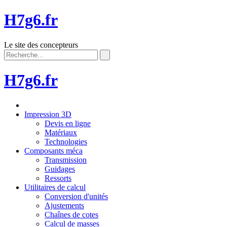
H7g6.fr
Le site des concepteurs
H7g6.fr
Impression 3D
Devis en ligne
Matériaux
Technologies
Composants méca
Transmission
Guidages
Ressorts
Utilitaires de calcul
Conversion d'unités
Ajustements
Chaînes de cotes
Calcul de masses