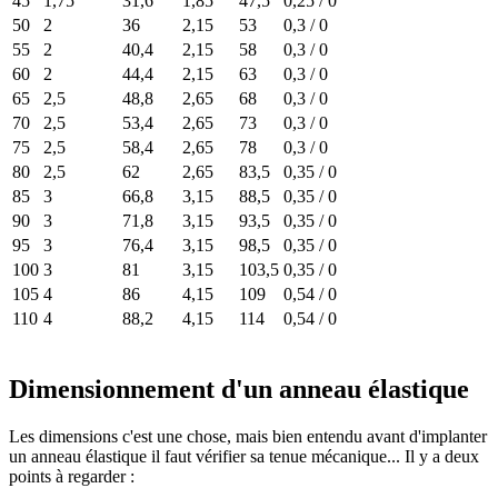
45
1,75
31,6
1,85
47,5
0,25 / 0
50
2
36
2,15
53
0,3 / 0
55
2
40,4
2,15
58
0,3 / 0
60
2
44,4
2,15
63
0,3 / 0
65
2,5
48,8
2,65
68
0,3 / 0
70
2,5
53,4
2,65
73
0,3 / 0
75
2,5
58,4
2,65
78
0,3 / 0
80
2,5
62
2,65
83,5
0,35 / 0
85
3
66,8
3,15
88,5
0,35 / 0
90
3
71,8
3,15
93,5
0,35 / 0
95
3
76,4
3,15
98,5
0,35 / 0
100
3
81
3,15
103,5
0,35 / 0
105
4
86
4,15
109
0,54 / 0
110
4
88,2
4,15
114
0,54 / 0
Dimensionnement d'un anneau élastique
Les dimensions c'est une chose, mais bien entendu avant d'implanter
un anneau élastique il faut vérifier sa tenue mécanique... Il y a deux
points à regarder :