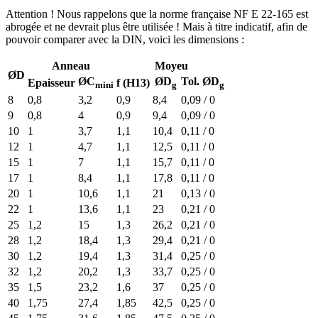
Attention ! Nous rappelons que la norme française NF E 22-165 est
abrogée et ne devrait plus être utilisée ! Mais à titre indicatif, afin de
pouvoir comparer avec la DIN, voici les dimensions :
Anneau
Moyeu
ØD
ØC
ØD
Tol. ØD
Epaisseur
f (H13)
mini
g
g
8
0,8
3,2
0,9
8,4
0,09 / 0
9
0,8
4
0,9
9,4
0,09 / 0
10
1
3,7
1,1
10,4
0,11 / 0
12
1
4,7
1,1
12,5
0,11 / 0
15
1
7
1,1
15,7
0,11 / 0
17
1
8,4
1,1
17,8
0,11 / 0
20
1
10,6
1,1
21
0,13 / 0
22
1
13,6
1,1
23
0,21 / 0
25
1,2
15
1,3
26,2
0,21 / 0
28
1,2
18,4
1,3
29,4
0,21 / 0
30
1,2
19,4
1,3
31,4
0,25 / 0
32
1,2
20,2
1,3
33,7
0,25 / 0
35
1,5
23,2
1,6
37
0,25 / 0
40
1,75
27,4
1,85
42,5
0,25 / 0