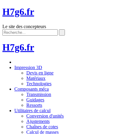
H7g6.fr
Le site des concepteurs
H7g6.fr
Impression 3D
Devis en ligne
Matériaux
Technologies
Composants méca
Transmission
Guidages
Ressorts
Utilitaires de calcul
Conversion d'unités
Ajustements
Chaînes de cotes
Calcul de masses