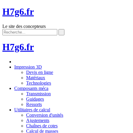
H7g6.fr
Le site des concepteurs
H7g6.fr
Impression 3D
Devis en ligne
Matériaux
Technologies
Composants méca
Transmission
Guidages
Ressorts
Utilitaires de calcul
Conversion d'unités
Ajustements
Chaînes de cotes
Calcul de masses