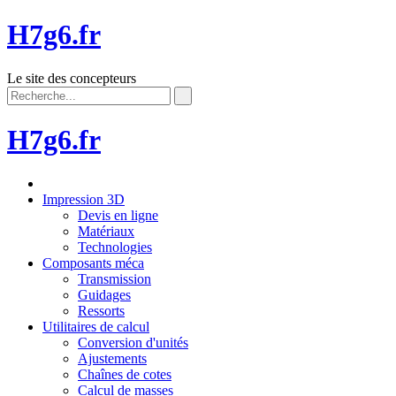
H7g6.fr
Le site des concepteurs
H7g6.fr
Impression 3D
Devis en ligne
Matériaux
Technologies
Composants méca
Transmission
Guidages
Ressorts
Utilitaires de calcul
Conversion d'unités
Ajustements
Chaînes de cotes
Calcul de masses