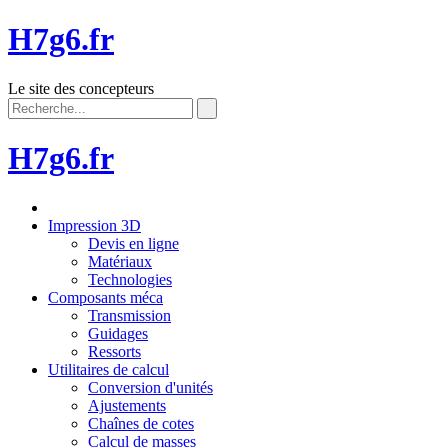
H7g6.fr
Le site des concepteurs
H7g6.fr
Impression 3D
Devis en ligne
Matériaux
Technologies
Composants méca
Transmission
Guidages
Ressorts
Utilitaires de calcul
Conversion d'unités
Ajustements
Chaînes de cotes
Calcul de masses