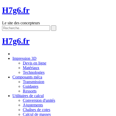
H7g6.fr
Le site des concepteurs
H7g6.fr
Impression 3D
Devis en ligne
Matériaux
Technologies
Composants méca
Transmission
Guidages
Ressorts
Utilitaires de calcul
Conversion d'unités
Ajustements
Chaînes de cotes
Calcul de masses