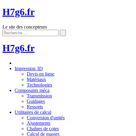
H7g6.fr
Le site des concepteurs
H7g6.fr
Impression 3D
Devis en ligne
Matériaux
Technologies
Composants méca
Transmission
Guidages
Ressorts
Utilitaires de calcul
Conversion d'unités
Ajustements
Chaînes de cotes
Calcul de masses