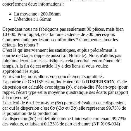
concrètement deux informations :
La moyenne : 200.06mm
L’étendue : 1.66mm
Cependant nous ne fabriquons pas seulement 30 pièces, mais bien
10 000. Pour rappel, cela fait une cadence de 300 pièces/jour.
Comment anticiper les non-conformités ? Comment estimer les
défauts, les rebuts ?
C’est là qu’interviennent les statistiques, et plus précisément la
courbe de Gauss (appelée aussi Loi Normale). Nous n'allons pas
faire une leçon sur les statistiques, cela prendrait énormément de
temps. A la fin de cet article il y a des liens si vous voulez
approfondir le sujet.
En revanche, nous allons voir concrètement son utilité :
La courbe de GAUSS est un indicateur de la
DISPERSION
. Cette
dispersion est calculée avec sigma (σ), c’est-à-dire l’écart-type (pour
rappel, l'écart-type est la moyenne quadratique des écarts par rapport
à la moyenne).
Le calcul de 6 x l’écart-type (6σ) permet d’évaluer cette dispersion,
car oui la dispersion c’est 6σ (-3σ et+3σ) elle représente 99.73% de
la population de la production.
La dispersion (6σ) est définie comme l’intervalle contenant 99,73%
des valeurs, et laissant 0,135% de part et d’autre (NF X 06-034)