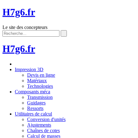
H7g6.fr
Le site des concepteurs
H7g6.fr
Impression 3D
Devis en ligne
Matériaux
Technologies
Composants méca
Transmission
Guidages
Ressorts
Utilitaires de calcul
Conversion d'unités
Ajustements
Chaînes de cotes
Calcul de masses