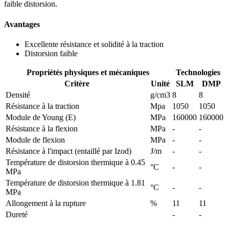
faible distorsion.
Avantages
Excellente résistance et solidité à la traction
Distorsion faible
Propriétés physiques et mécaniques
Technologies
Critère
Unité
SLM
DMP
Densité
g/cm3
8
8
Résistance à la traction
Mpa
1050
1050
Module de Young (E)
MPa
160000
160000
Résistance à la flexion
MPa
-
-
Module de flexion
MPa
-
-
Résistance à l'impact (entaillé par Izod)
J/m
-
-
Température de distorsion thermique à 0.45
°C
-
-
MPa
Température de distorsion thermique à 1.81
°C
-
-
MPa
Allongement à la rupture
%
11
11
Dureté
-
-