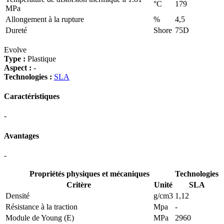
°C
179
MPa
Allongement à la rupture
%
4,5
Dureté
Shore
75D
Evolve
Type :
Plastique
Aspect :
-
Technologies :
SLA
Caractéristiques
-
Avantages
-
Propriétés physiques et mécaniques
Technologies
Critère
Unité
SLA
Densité
g/cm3
1,12
Résistance à la traction
Mpa
-
Module de Young (E)
MPa
2960