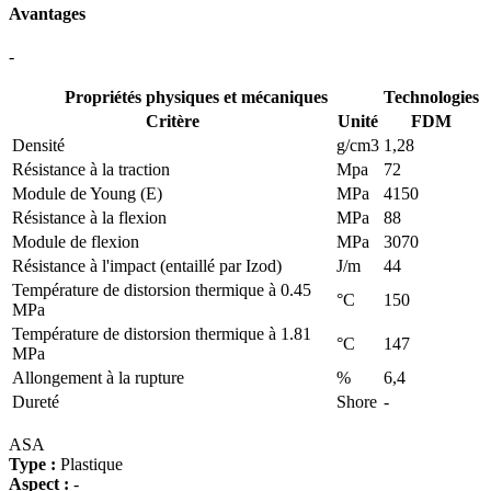
Avantages
-
Propriétés physiques et mécaniques
Technologies
Critère
Unité
FDM
Densité
g/cm3
1,28
Résistance à la traction
Mpa
72
Module de Young (E)
MPa
4150
Résistance à la flexion
MPa
88
Module de flexion
MPa
3070
Résistance à l'impact (entaillé par Izod)
J/m
44
Température de distorsion thermique à 0.45
°C
150
MPa
Température de distorsion thermique à 1.81
°C
147
MPa
Allongement à la rupture
%
6,4
Dureté
Shore
-
ASA
Type :
Plastique
Aspect :
-