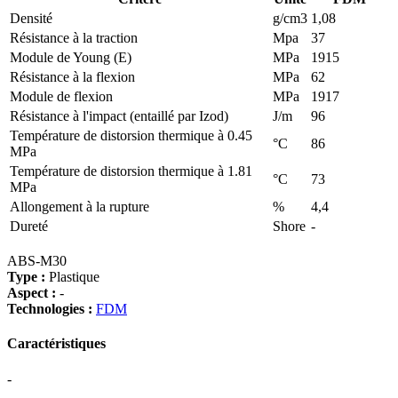
Densité
g/cm3
1,08
Résistance à la traction
Mpa
37
Module de Young (E)
MPa
1915
Résistance à la flexion
MPa
62
Module de flexion
MPa
1917
Résistance à l'impact (entaillé par Izod)
J/m
96
Température de distorsion thermique à 0.45
°C
86
MPa
Température de distorsion thermique à 1.81
°C
73
MPa
Allongement à la rupture
%
4,4
Dureté
Shore
-
ABS-M30
Type :
Plastique
Aspect :
-
Technologies :
FDM
Caractéristiques
-