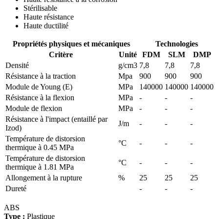
Stérilisable
Haute résistance
Haute ductilité
Propriétés physiques et mécaniques
Technologies
Critère
Unité
FDM
SLM
DMP
Densité
g/cm3
7,8
7,8
7,8
Résistance à la traction
Mpa
900
900
900
Module de Young (E)
MPa
140000
140000
140000
Résistance à la flexion
MPa
-
-
-
Module de flexion
MPa
-
-
-
Résistance à l'impact (entaillé par
J/m
-
-
-
Izod)
Température de distorsion
°C
-
-
-
thermique à 0.45 MPa
Température de distorsion
°C
-
-
-
thermique à 1.81 MPa
Allongement à la rupture
%
25
25
25
Dureté
-
-
-
ABS
Type :
Plastique