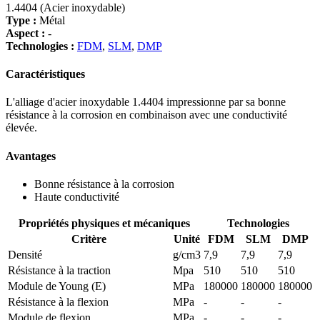
1.4404 (Acier inoxydable)
Type :
Métal
Aspect :
-
Technologies :
FDM
,
SLM
,
DMP
Caractéristiques
L'alliage d'acier inoxydable 1.4404 impressionne par sa bonne
résistance à la corrosion en combinaison avec une conductivité
élevée.
Avantages
Bonne résistance à la corrosion
Haute conductivité
Propriétés physiques et mécaniques
Technologies
Critère
Unité
FDM
SLM
DMP
Densité
g/cm3
7,9
7,9
7,9
Résistance à la traction
Mpa
510
510
510
Module de Young (E)
MPa
180000
180000
180000
Résistance à la flexion
MPa
-
-
-
Module de flexion
MPa
-
-
-