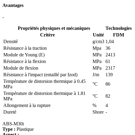
Avantages
-
Propriétés physiques et mécaniques
Technologies
Critère
Unité
FDM
Densité
g/cm3
1,04
Résistance à la traction
Mpa
36
Module de Young (E)
MPa
2413
Résistance à la flexion
MPa
61
Module de flexion
MPa
2317
Résistance à l'impact (entaillé par Izod)
J/m
139
Température de distorsion thermique à 0.45
°C
86
MPa
Température de distorsion thermique à 1.81
°C
82
MPa
Allongement à la rupture
%
4
Dureté
Shore
-
ABS-M30i
Type :
Plastique
Aspect :
-