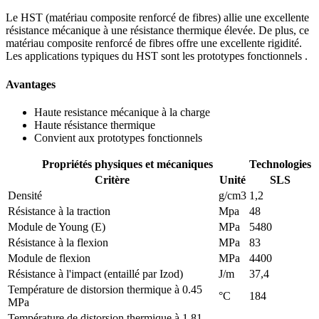
Le HST (matériau composite renforcé de fibres) allie une excellente
résistance mécanique à une résistance thermique élevée. De plus, ce
matériau composite renforcé de fibres offre une excellente rigidité.
Les applications typiques du HST sont les prototypes fonctionnels .
Avantages
Haute resistance mécanique à la charge
Haute résistance thermique
Convient aux prototypes fonctionnels
Propriétés physiques et mécaniques
Technologies
Critère
Unité
SLS
Densité
g/cm3
1,2
Résistance à la traction
Mpa
48
Module de Young (E)
MPa
5480
Résistance à la flexion
MPa
83
Module de flexion
MPa
4400
Résistance à l'impact (entaillé par Izod)
J/m
37,4
Température de distorsion thermique à 0.45
°C
184
MPa
Température de distorsion thermique à 1.81