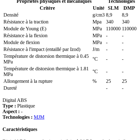
Propriétés physiques et mécaniques
Technologies
Critère
Unité
SLM
DMP
Densité
g/cm3
8,9
8,9
Résistance à la traction
Mpa
340
340
Module de Young (E)
MPa
110000
110000
Résistance à la flexion
MPa
-
-
Module de flexion
MPa
-
-
Résistance à l'impact (entaillé par Izod)
J/m
-
-
Température de distorsion thermique à 0.45
°C
-
-
MPa
Température de distorsion thermique à 1.81
°C
-
-
MPa
Allongement à la rupture
%
25
25
Dureté
-
-
Digital ABS
Type :
Plastique
Aspect :
-
Technologies :
MJM
Caractéristiques