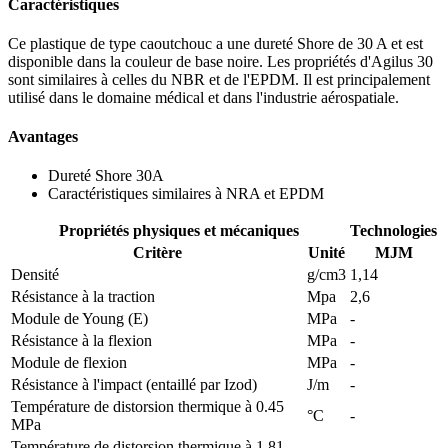
Caractéristiques
Ce plastique de type caoutchouc a une dureté Shore de 30 A et est
disponible dans la couleur de base noire. Les propriétés d'Agilus 30
sont similaires à celles du NBR et de l'EPDM. Il est principalement
utilisé dans le domaine médical et dans l'industrie aérospatiale.
Avantages
Dureté Shore 30A
Caractéristiques similaires à NRA et EPDM
Propriétés physiques et mécaniques
Technologies
Critère
Unité
MJM
Densité
g/cm3
1,14
Résistance à la traction
Mpa
2,6
Module de Young (E)
MPa
-
Résistance à la flexion
MPa
-
Module de flexion
MPa
-
Résistance à l'impact (entaillé par Izod)
J/m
-
Température de distorsion thermique à 0.45
°C
-
MPa
Température de distorsion thermique à 1.81