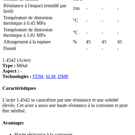
Résistance à l'impact (entaillé par
J/m
-
-
-
Izod)
Température de distorsion
°C
-
-
-
thermique à 0.45 MPa
Température de distorsion
°C
-
-
-
thermique à 1.81 MPa
Allongement à la rupture
%
45
45
45
Dureté
-
-
-
1.4542 (Acier)
Type :
Métal
Aspect :
-
Technologies :
FDM
,
SLM
,
DMP
Caractéristiques
L'acier 1.4542 se caractérise par une résistance et une solidité
élevée. Cet acier a aussi une haute résistance à la corrosion et peut
être stérilisé.
Avantages
Haute résistance à la corrosion