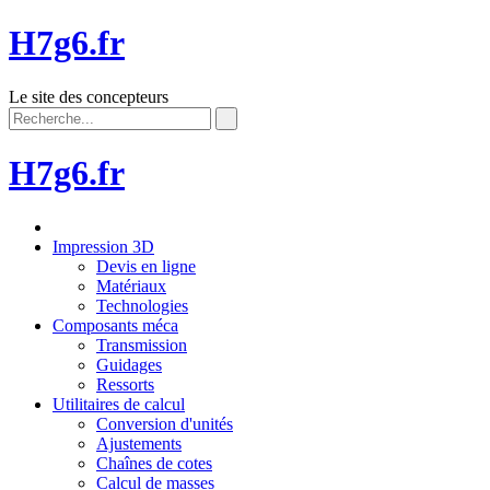
H7g6.fr
Le site des concepteurs
H7g6.fr
Impression 3D
Devis en ligne
Matériaux
Technologies
Composants méca
Transmission
Guidages
Ressorts
Utilitaires de calcul
Conversion d'unités
Ajustements
Chaînes de cotes
Calcul de masses