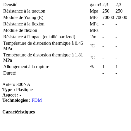
Densité
g/cm3
2,3
2,3
Résistance à la traction
Mpa
250
250
Module de Young (E)
MPa
70000
70000
Résistance à la flexion
MPa
-
-
Module de flexion
MPa
-
-
Résistance à l'impact (entaillé par Izod)
J/m
-
-
Température de distorsion thermique à 0.45
°C
-
-
MPa
Température de distorsion thermique à 1.81
°C
-
-
MPa
Allongement à la rupture
%
1
1
Dureté
-
-
Antero 800NA
Type :
Plastique
Aspect :
-
Technologies :
FDM
Caractéristiques
-