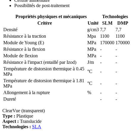
Certifié alimentaire
Possibilités de post-traitement
Propriétés physiques et mécaniques
Technologies
Critère
Unité
SLM
DMP
Densité
g/cm3
7,7
7,7
Résistance à la traction
Mpa
1100
1100
Module de Young (E)
MPa
170000
170000
Résistance à la flexion
MPa
-
-
Module de flexion
MPa
-
-
Résistance à l'impact (entaillé par Izod)
J/m
-
-
Température de distorsion thermique à 0.45
°C
-
-
MPa
Température de distorsion thermique à 1.81
°C
-
-
MPa
Allongement à la rupture
%
-
-
Dureté
-
-
ClearVue (transparent)
Type :
Plastique
Aspect :
Translucide
Technologies :
SLA