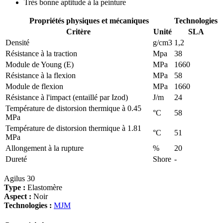
Très bonne aptitude à la peinture
Propriétés physiques et mécaniques
Technologies
Critère
Unité
SLA
Densité
g/cm3
1,2
Résistance à la traction
Mpa
38
Module de Young (E)
MPa
1660
Résistance à la flexion
MPa
58
Module de flexion
MPa
1660
Résistance à l'impact (entaillé par Izod)
J/m
24
Température de distorsion thermique à 0.45
°C
58
MPa
Température de distorsion thermique à 1.81
°C
51
MPa
Allongement à la rupture
%
20
Dureté
Shore
-
Agilus 30
Type :
Elastomère
Aspect :
Noir
Technologies :
MJM