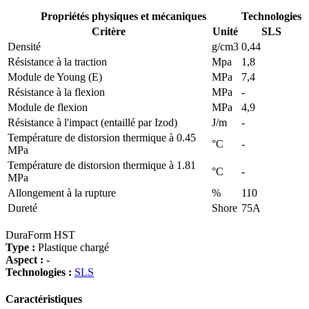
Propriétés physiques et mécaniques
Technologies
Critère
Unité
SLS
Densité
g/cm3
0,44
Résistance à la traction
Mpa
1,8
Module de Young (E)
MPa
7,4
Résistance à la flexion
MPa
-
Module de flexion
MPa
4,9
Résistance à l'impact (entaillé par Izod)
J/m
-
Température de distorsion thermique à 0.45
°C
-
MPa
Température de distorsion thermique à 1.81
°C
-
MPa
Allongement à la rupture
%
110
Dureté
Shore
75A
DuraForm HST
Type :
Plastique chargé
Aspect :
-
Technologies :
SLS
Caractéristiques