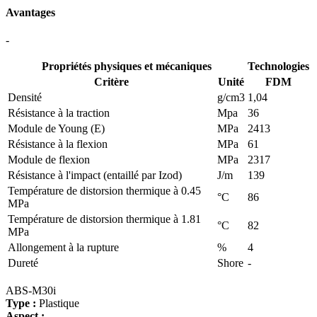
Avantages
-
Propriétés physiques et mécaniques
Technologies
Critère
Unité
FDM
Densité
g/cm3
1,04
Résistance à la traction
Mpa
36
Module de Young (E)
MPa
2413
Résistance à la flexion
MPa
61
Module de flexion
MPa
2317
Résistance à l'impact (entaillé par Izod)
J/m
139
Température de distorsion thermique à 0.45
°C
86
MPa
Température de distorsion thermique à 1.81
°C
82
MPa
Allongement à la rupture
%
4
Dureté
Shore
-
ABS-M30i
Type :
Plastique
Aspect :
-