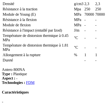
Densité
g/cm3
2,3
2,3
Résistance à la traction
Mpa
250
250
Module de Young (E)
MPa
70000
70000
Résistance à la flexion
MPa
-
-
Module de flexion
MPa
-
-
Résistance à l'impact (entaillé par Izod)
J/m
-
-
Température de distorsion thermique à 0.45
°C
-
-
MPa
Température de distorsion thermique à 1.81
°C
-
-
MPa
Allongement à la rupture
%
1
1
Dureté
-
-
Antero 800NA
Type :
Plastique
Aspect :
-
Technologies :
FDM
Caractéristiques
-