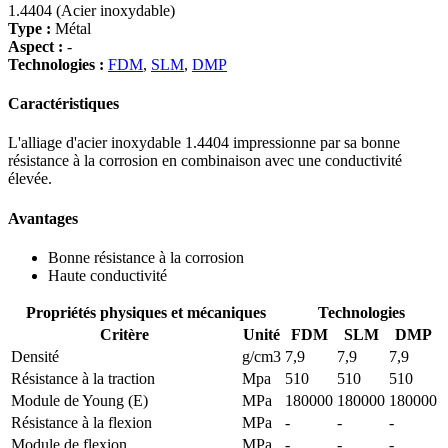
1.4404 (Acier inoxydable)
Type :
Métal
Aspect :
-
Technologies :
FDM
,
SLM
,
DMP
Caractéristiques
L'alliage d'acier inoxydable 1.4404 impressionne par sa bonne
résistance à la corrosion en combinaison avec une conductivité
élevée.
Avantages
Bonne résistance à la corrosion
Haute conductivité
Propriétés physiques et mécaniques
Technologies
Critère
Unité
FDM
SLM
DMP
Densité
g/cm3
7,9
7,9
7,9
Résistance à la traction
Mpa
510
510
510
Module de Young (E)
MPa
180000
180000
180000
Résistance à la flexion
MPa
-
-
-
Module de flexion
MPa
-
-
-