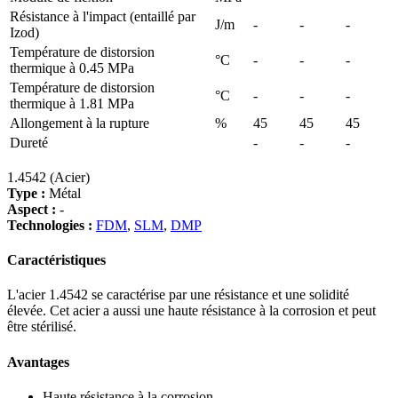
Résistance à l'impact (entaillé par
J/m
-
-
-
Izod)
Température de distorsion
°C
-
-
-
thermique à 0.45 MPa
Température de distorsion
°C
-
-
-
thermique à 1.81 MPa
Allongement à la rupture
%
45
45
45
Dureté
-
-
-
1.4542 (Acier)
Type :
Métal
Aspect :
-
Technologies :
FDM
,
SLM
,
DMP
Caractéristiques
L'acier 1.4542 se caractérise par une résistance et une solidité
élevée. Cet acier a aussi une haute résistance à la corrosion et peut
être stérilisé.
Avantages
Haute résistance à la corrosion