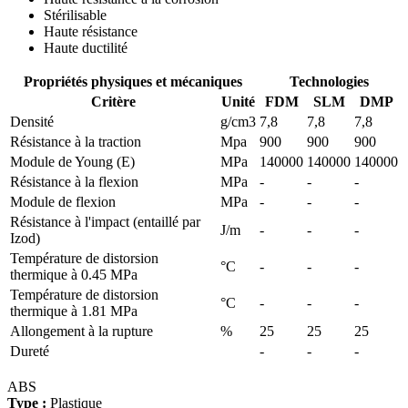
Stérilisable
Haute résistance
Haute ductilité
Propriétés physiques et mécaniques
Technologies
Critère
Unité
FDM
SLM
DMP
Densité
g/cm3
7,8
7,8
7,8
Résistance à la traction
Mpa
900
900
900
Module de Young (E)
MPa
140000
140000
140000
Résistance à la flexion
MPa
-
-
-
Module de flexion
MPa
-
-
-
Résistance à l'impact (entaillé par
J/m
-
-
-
Izod)
Température de distorsion
°C
-
-
-
thermique à 0.45 MPa
Température de distorsion
°C
-
-
-
thermique à 1.81 MPa
Allongement à la rupture
%
25
25
25
Dureté
-
-
-
ABS
Type :
Plastique