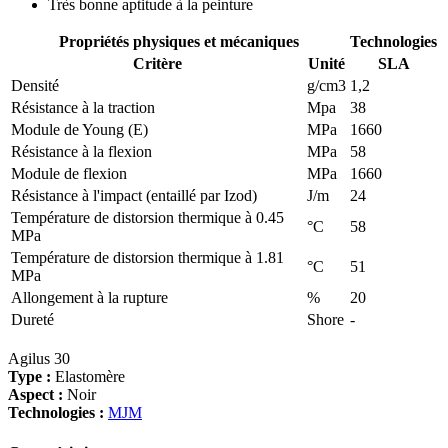
Très bonne aptitude à la peinture
Propriétés physiques et mécaniques
Technologies
Critère
Unité
SLA
Densité
g/cm3
1,2
Résistance à la traction
Mpa
38
Module de Young (E)
MPa
1660
Résistance à la flexion
MPa
58
Module de flexion
MPa
1660
Résistance à l'impact (entaillé par Izod)
J/m
24
Température de distorsion thermique à 0.45
°C
58
MPa
Température de distorsion thermique à 1.81
°C
51
MPa
Allongement à la rupture
%
20
Dureté
Shore
-
Agilus 30
Type :
Elastomère
Aspect :
Noir
Technologies :
MJM