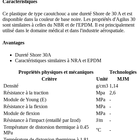
Caractéristiques
Ce plastique de type caoutchouc a une dureté Shore de 30 A et est
disponible dans la couleur de base noire. Les propriétés d'Agilus 30
sont similaires à celles du NBR et de l'EPDM. Il est principalement
utilisé dans le domaine médical et dans l'industrie aérospatiale.
Avantages
Dureté Shore 30A
Caractéristiques similaires à NRA et EPDM
Propriétés physiques et mécaniques
Technologies
Critère
Unité
MJM
Densité
g/cm3
1,14
Résistance à la traction
Mpa
2,6
Module de Young (E)
MPa
-
Résistance à la flexion
MPa
-
Module de flexion
MPa
-
Résistance à l'impact (entaillé par Izod)
J/m
-
Température de distorsion thermique à 0.45
°C
-
MPa
Température de distorsion thermique à 1.81