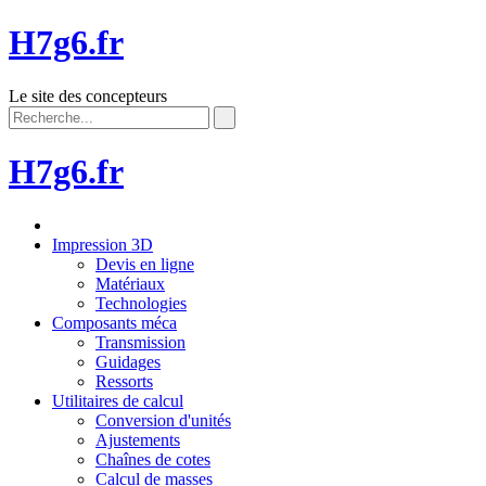
H7g6.fr
Le site des concepteurs
H7g6.fr
Impression 3D
Devis en ligne
Matériaux
Technologies
Composants méca
Transmission
Guidages
Ressorts
Utilitaires de calcul
Conversion d'unités
Ajustements
Chaînes de cotes
Calcul de masses