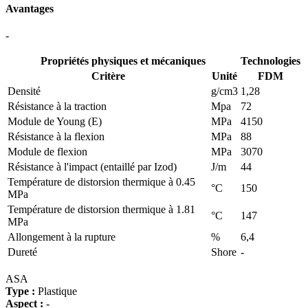
Avantages
-
Propriétés physiques et mécaniques
Technologies
Critère
Unité
FDM
Densité
g/cm3
1,28
Résistance à la traction
Mpa
72
Module de Young (E)
MPa
4150
Résistance à la flexion
MPa
88
Module de flexion
MPa
3070
Résistance à l'impact (entaillé par Izod)
J/m
44
Température de distorsion thermique à 0.45
°C
150
MPa
Température de distorsion thermique à 1.81
°C
147
MPa
Allongement à la rupture
%
6,4
Dureté
Shore
-
ASA
Type :
Plastique
Aspect :
-