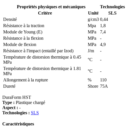
Propriétés physiques et mécaniques
Technologies
Critère
Unité
SLS
Densité
g/cm3
0,44
Résistance à la traction
Mpa
1,8
Module de Young (E)
MPa
7,4
Résistance à la flexion
MPa
-
Module de flexion
MPa
4,9
Résistance à l'impact (entaillé par Izod)
J/m
-
Température de distorsion thermique à 0.45
°C
-
MPa
Température de distorsion thermique à 1.81
°C
-
MPa
Allongement à la rupture
%
110
Dureté
Shore
75A
DuraForm HST
Type :
Plastique chargé
Aspect :
-
Technologies :
SLS
Caractéristiques