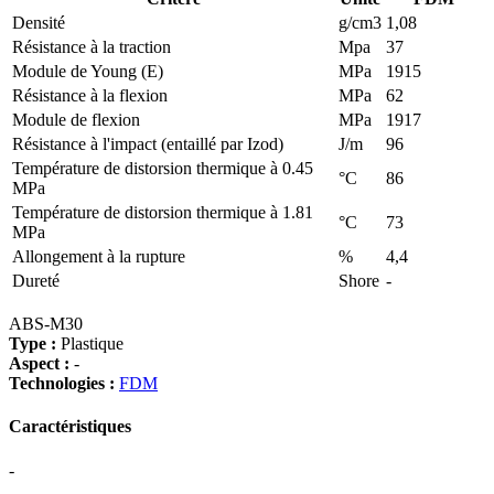
Densité
g/cm3
1,08
Résistance à la traction
Mpa
37
Module de Young (E)
MPa
1915
Résistance à la flexion
MPa
62
Module de flexion
MPa
1917
Résistance à l'impact (entaillé par Izod)
J/m
96
Température de distorsion thermique à 0.45
°C
86
MPa
Température de distorsion thermique à 1.81
°C
73
MPa
Allongement à la rupture
%
4,4
Dureté
Shore
-
ABS-M30
Type :
Plastique
Aspect :
-
Technologies :
FDM
Caractéristiques
-