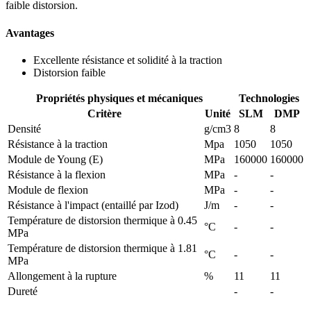
faible distorsion.
Avantages
Excellente résistance et solidité à la traction
Distorsion faible
Propriétés physiques et mécaniques
Technologies
Critère
Unité
SLM
DMP
Densité
g/cm3
8
8
Résistance à la traction
Mpa
1050
1050
Module de Young (E)
MPa
160000
160000
Résistance à la flexion
MPa
-
-
Module de flexion
MPa
-
-
Résistance à l'impact (entaillé par Izod)
J/m
-
-
Température de distorsion thermique à 0.45
°C
-
-
MPa
Température de distorsion thermique à 1.81
°C
-
-
MPa
Allongement à la rupture
%
11
11
Dureté
-
-