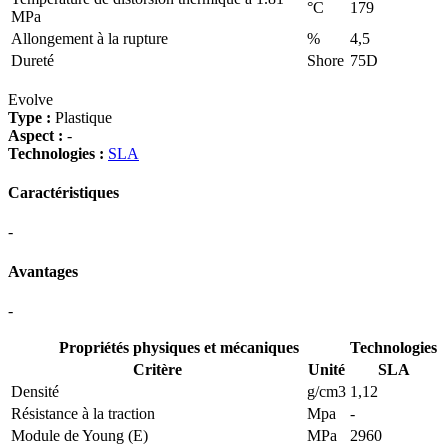
°C
179
MPa
Allongement à la rupture
%
4,5
Dureté
Shore
75D
Evolve
Type :
Plastique
Aspect :
-
Technologies :
SLA
Caractéristiques
-
Avantages
-
Propriétés physiques et mécaniques
Technologies
Critère
Unité
SLA
Densité
g/cm3
1,12
Résistance à la traction
Mpa
-
Module de Young (E)
MPa
2960