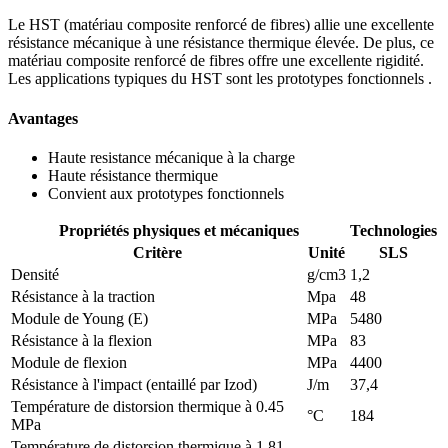
Le HST (matériau composite renforcé de fibres) allie une excellente
résistance mécanique à une résistance thermique élevée. De plus, ce
matériau composite renforcé de fibres offre une excellente rigidité.
Les applications typiques du HST sont les prototypes fonctionnels .
Avantages
Haute resistance mécanique à la charge
Haute résistance thermique
Convient aux prototypes fonctionnels
Propriétés physiques et mécaniques
Technologies
Critère
Unité
SLS
Densité
g/cm3
1,2
Résistance à la traction
Mpa
48
Module de Young (E)
MPa
5480
Résistance à la flexion
MPa
83
Module de flexion
MPa
4400
Résistance à l'impact (entaillé par Izod)
J/m
37,4
Température de distorsion thermique à 0.45
°C
184
MPa
Température de distorsion thermique à 1.81