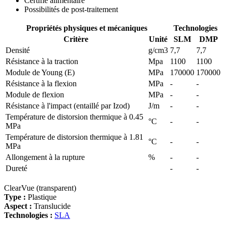
Certifié alimentaire
Possibilités de post-traitement
Propriétés physiques et mécaniques
Technologies
Critère
Unité
SLM
DMP
Densité
g/cm3
7,7
7,7
Résistance à la traction
Mpa
1100
1100
Module de Young (E)
MPa
170000
170000
Résistance à la flexion
MPa
-
-
Module de flexion
MPa
-
-
Résistance à l'impact (entaillé par Izod)
J/m
-
-
Température de distorsion thermique à 0.45
°C
-
-
MPa
Température de distorsion thermique à 1.81
°C
-
-
MPa
Allongement à la rupture
%
-
-
Dureté
-
-
ClearVue (transparent)
Type :
Plastique
Aspect :
Translucide
Technologies :
SLA