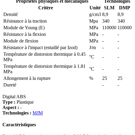
Propriétés physiques et mécaniques
Technologies
Critère
Unité
SLM
DMP
Densité
g/cm3
8,9
8,9
Résistance à la traction
Mpa
340
340
Module de Young (E)
MPa
110000
110000
Résistance à la flexion
MPa
-
-
Module de flexion
MPa
-
-
Résistance à l'impact (entaillé par Izod)
J/m
-
-
Température de distorsion thermique à 0.45
°C
-
-
MPa
Température de distorsion thermique à 1.81
°C
-
-
MPa
Allongement à la rupture
%
25
25
Dureté
-
-
Digital ABS
Type :
Plastique
Aspect :
-
Technologies :
MJM
Caractéristiques