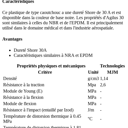
Caractéristiques
Ce plastique de type caoutchouc a une dureté Shore de 30 A et est
disponible dans la couleur de base noire. Les propriétés d'Agilus 30
sont similaires à celles du NBR et de l'EPDM. Il est principalement
utilisé dans le domaine médical et dans l'industrie aérospatiale.
Avantages
Dureté Shore 30A
Caractéristiques similaires à NRA et EPDM
Propriétés physiques et mécaniques
Technologies
Critère
Unité
MJM
Densité
g/cm3
1,14
Résistance à la traction
Mpa
2,6
Module de Young (E)
MPa
-
Résistance à la flexion
MPa
-
Module de flexion
MPa
-
Résistance à l'impact (entaillé par Izod)
J/m
-
Température de distorsion thermique à 0.45
°C
-
MPa
Température de distorsion thermique à 1.81