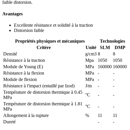
faible distorsion.
Avantages
Excellente résistance et solidité à la traction
Distorsion faible
Propriétés physiques et mécaniques
Technologies
Critère
Unité
SLM
DMP
Densité
g/cm3
8
8
Résistance à la traction
Mpa
1050
1050
Module de Young (E)
MPa
160000
160000
Résistance à la flexion
MPa
-
-
Module de flexion
MPa
-
-
Résistance à l'impact (entaillé par Izod)
J/m
-
-
Température de distorsion thermique à 0.45
°C
-
-
MPa
Température de distorsion thermique à 1.81
°C
-
-
MPa
Allongement à la rupture
%
11
11
Dureté
-
-