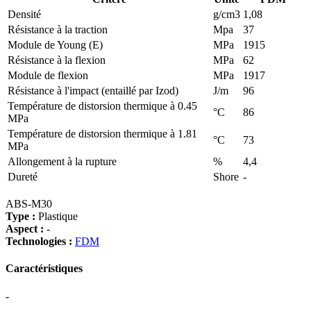
Densité
g/cm3
1,08
Résistance à la traction
Mpa
37
Module de Young (E)
MPa
1915
Résistance à la flexion
MPa
62
Module de flexion
MPa
1917
Résistance à l'impact (entaillé par Izod)
J/m
96
Température de distorsion thermique à 0.45
°C
86
MPa
Température de distorsion thermique à 1.81
°C
73
MPa
Allongement à la rupture
%
4,4
Dureté
Shore
-
ABS-M30
Type :
Plastique
Aspect :
-
Technologies :
FDM
Caractéristiques
-