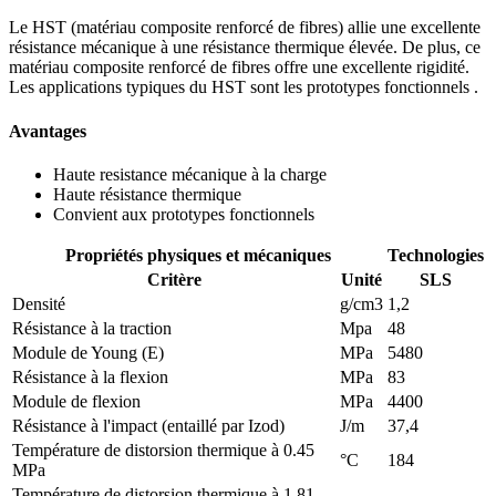
Le HST (matériau composite renforcé de fibres) allie une excellente
résistance mécanique à une résistance thermique élevée. De plus, ce
matériau composite renforcé de fibres offre une excellente rigidité.
Les applications typiques du HST sont les prototypes fonctionnels .
Avantages
Haute resistance mécanique à la charge
Haute résistance thermique
Convient aux prototypes fonctionnels
Propriétés physiques et mécaniques
Technologies
Critère
Unité
SLS
Densité
g/cm3
1,2
Résistance à la traction
Mpa
48
Module de Young (E)
MPa
5480
Résistance à la flexion
MPa
83
Module de flexion
MPa
4400
Résistance à l'impact (entaillé par Izod)
J/m
37,4
Température de distorsion thermique à 0.45
°C
184
MPa
Température de distorsion thermique à 1.81