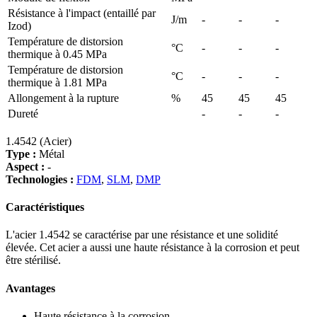
Résistance à l'impact (entaillé par
J/m
-
-
-
Izod)
Température de distorsion
°C
-
-
-
thermique à 0.45 MPa
Température de distorsion
°C
-
-
-
thermique à 1.81 MPa
Allongement à la rupture
%
45
45
45
Dureté
-
-
-
1.4542 (Acier)
Type :
Métal
Aspect :
-
Technologies :
FDM
,
SLM
,
DMP
Caractéristiques
L'acier 1.4542 se caractérise par une résistance et une solidité
élevée. Cet acier a aussi une haute résistance à la corrosion et peut
être stérilisé.
Avantages
Haute résistance à la corrosion