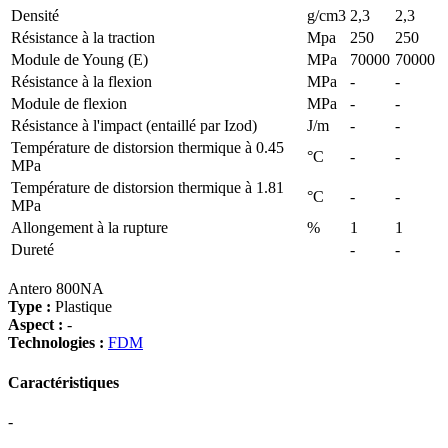
Densité
g/cm3
2,3
2,3
Résistance à la traction
Mpa
250
250
Module de Young (E)
MPa
70000
70000
Résistance à la flexion
MPa
-
-
Module de flexion
MPa
-
-
Résistance à l'impact (entaillé par Izod)
J/m
-
-
Température de distorsion thermique à 0.45
°C
-
-
MPa
Température de distorsion thermique à 1.81
°C
-
-
MPa
Allongement à la rupture
%
1
1
Dureté
-
-
Antero 800NA
Type :
Plastique
Aspect :
-
Technologies :
FDM
Caractéristiques
-