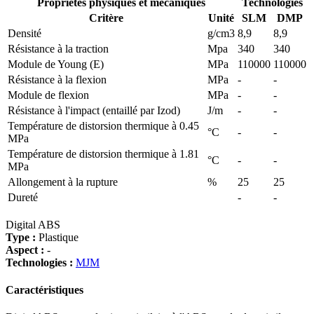
Propriétés physiques et mécaniques
Technologies
Critère
Unité
SLM
DMP
Densité
g/cm3
8,9
8,9
Résistance à la traction
Mpa
340
340
Module de Young (E)
MPa
110000
110000
Résistance à la flexion
MPa
-
-
Module de flexion
MPa
-
-
Résistance à l'impact (entaillé par Izod)
J/m
-
-
Température de distorsion thermique à 0.45
°C
-
-
MPa
Température de distorsion thermique à 1.81
°C
-
-
MPa
Allongement à la rupture
%
25
25
Dureté
-
-
Digital ABS
Type :
Plastique
Aspect :
-
Technologies :
MJM
Caractéristiques