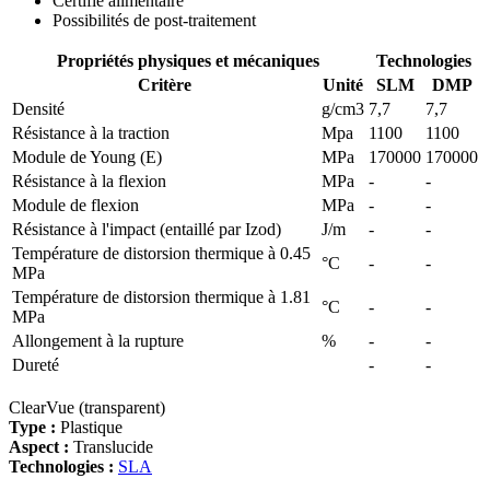
Certifié alimentaire
Possibilités de post-traitement
Propriétés physiques et mécaniques
Technologies
Critère
Unité
SLM
DMP
Densité
g/cm3
7,7
7,7
Résistance à la traction
Mpa
1100
1100
Module de Young (E)
MPa
170000
170000
Résistance à la flexion
MPa
-
-
Module de flexion
MPa
-
-
Résistance à l'impact (entaillé par Izod)
J/m
-
-
Température de distorsion thermique à 0.45
°C
-
-
MPa
Température de distorsion thermique à 1.81
°C
-
-
MPa
Allongement à la rupture
%
-
-
Dureté
-
-
ClearVue (transparent)
Type :
Plastique
Aspect :
Translucide
Technologies :
SLA