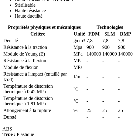
Stérilisable
Haute résistance
Haute ductilité
Propriétés physiques et mécaniques
Technologies
Critère
Unité
FDM
SLM
DMP
Densité
g/cm3
7,8
7,8
7,8
Résistance à la traction
Mpa
900
900
900
Module de Young (E)
MPa
140000
140000
140000
Résistance à la flexion
MPa
-
-
-
Module de flexion
MPa
-
-
-
Résistance à l'impact (entaillé par
J/m
-
-
-
Izod)
Température de distorsion
°C
-
-
-
thermique à 0.45 MPa
Température de distorsion
°C
-
-
-
thermique à 1.81 MPa
Allongement à la rupture
%
25
25
25
Dureté
-
-
-
ABS
Type :
Plastique