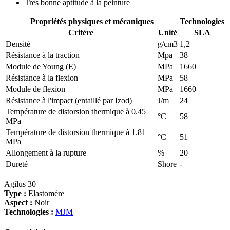
Très bonne aptitude à la peinture
Propriétés physiques et mécaniques
Technologies
Critère
Unité
SLA
Densité
g/cm3
1,2
Résistance à la traction
Mpa
38
Module de Young (E)
MPa
1660
Résistance à la flexion
MPa
58
Module de flexion
MPa
1660
Résistance à l'impact (entaillé par Izod)
J/m
24
Température de distorsion thermique à 0.45
°C
58
MPa
Température de distorsion thermique à 1.81
°C
51
MPa
Allongement à la rupture
%
20
Dureté
Shore
-
Agilus 30
Type :
Elastomère
Aspect :
Noir
Technologies :
MJM