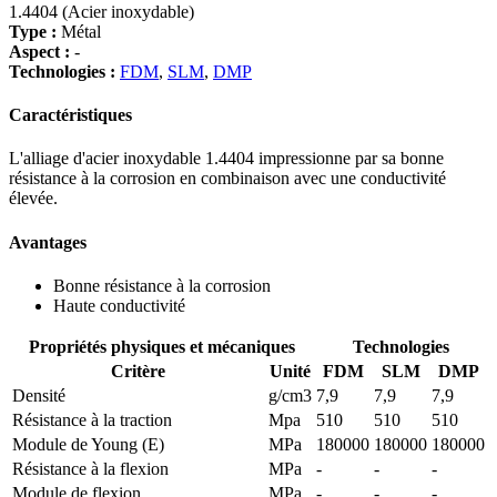
1.4404 (Acier inoxydable)
Type :
Métal
Aspect :
-
Technologies :
FDM
,
SLM
,
DMP
Caractéristiques
L'alliage d'acier inoxydable 1.4404 impressionne par sa bonne
résistance à la corrosion en combinaison avec une conductivité
élevée.
Avantages
Bonne résistance à la corrosion
Haute conductivité
Propriétés physiques et mécaniques
Technologies
Critère
Unité
FDM
SLM
DMP
Densité
g/cm3
7,9
7,9
7,9
Résistance à la traction
Mpa
510
510
510
Module de Young (E)
MPa
180000
180000
180000
Résistance à la flexion
MPa
-
-
-
Module de flexion
MPa
-
-
-