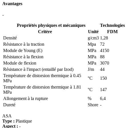
Avantages
-
Propriétés physiques et mécaniques
Technologies
Critère
Unité
FDM
Densité
g/cm3
1,28
Résistance à la traction
Mpa
72
Module de Young (E)
MPa
4150
Résistance à la flexion
MPa
88
Module de flexion
MPa
3070
Résistance à l'impact (entaillé par Izod)
J/m
44
Température de distorsion thermique à 0.45
°C
150
MPa
Température de distorsion thermique à 1.81
°C
147
MPa
Allongement à la rupture
%
6,4
Dureté
Shore
-
ASA
Type :
Plastique
Aspect :
-