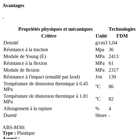
Avantages
-
Propriétés physiques et mécaniques
Technologies
Critère
Unité
FDM
Densité
g/cm3
1,04
Résistance à la traction
Mpa
36
Module de Young (E)
MPa
2413
Résistance à la flexion
MPa
61
Module de flexion
MPa
2317
Résistance à l'impact (entaillé par Izod)
J/m
139
Température de distorsion thermique à 0.45
°C
86
MPa
Température de distorsion thermique à 1.81
°C
82
MPa
Allongement à la rupture
%
4
Dureté
Shore
-
ABS-M30i
Type :
Plastique
Aspect :
-