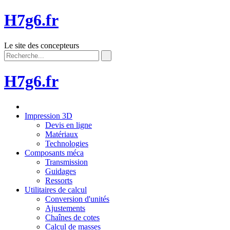
H7g6.fr
Le site des concepteurs
H7g6.fr
Impression 3D
Devis en ligne
Matériaux
Technologies
Composants méca
Transmission
Guidages
Ressorts
Utilitaires de calcul
Conversion d'unités
Ajustements
Chaînes de cotes
Calcul de masses