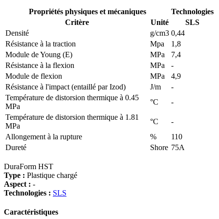
Propriétés physiques et mécaniques
Technologies
Critère
Unité
SLS
Densité
g/cm3
0,44
Résistance à la traction
Mpa
1,8
Module de Young (E)
MPa
7,4
Résistance à la flexion
MPa
-
Module de flexion
MPa
4,9
Résistance à l'impact (entaillé par Izod)
J/m
-
Température de distorsion thermique à 0.45
°C
-
MPa
Température de distorsion thermique à 1.81
°C
-
MPa
Allongement à la rupture
%
110
Dureté
Shore
75A
DuraForm HST
Type :
Plastique chargé
Aspect :
-
Technologies :
SLS
Caractéristiques