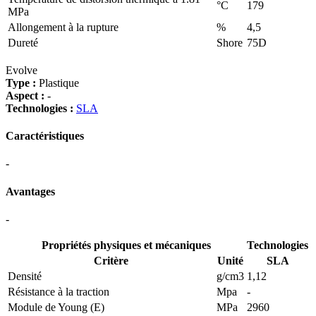
°C
179
MPa
Allongement à la rupture
%
4,5
Dureté
Shore
75D
Evolve
Type :
Plastique
Aspect :
-
Technologies :
SLA
Caractéristiques
-
Avantages
-
Propriétés physiques et mécaniques
Technologies
Critère
Unité
SLA
Densité
g/cm3
1,12
Résistance à la traction
Mpa
-
Module de Young (E)
MPa
2960